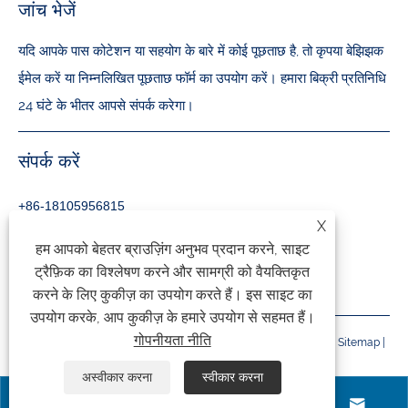
जांच भेजें
यदि आपके पास कोटेशन या सहयोग के बारे में कोई पूछताछ है, तो कृपया बेझिझक
ईमेल करें या निम्नलिखित पूछताछ फॉर्म का उपयोग करें। हमारा बिक्री प्रतिनिधि
24 घंटे के भीतर आपसे संपर्क करेगा।
संपर्क करें
+86-18105956815
X
inquiry@qzmachine.com
हम आपको बेहतर ब्राउज़िंग अनुभव प्रदान करने, साइट
ट्रैफ़िक का विश्लेषण करने और सामग्री को वैयक्तिकृत
नंबर 777, झांगबान टाउन, टीआईए, क्वानझोउ, फ़ुज़ियान, चीन
करने के लिए कुकीज़ का उपयोग करते हैं। इस साइट का
उपयोग करके, आप कुकीज़ के हमारे उपयोग से सहमत हैं।
गोपनीयता नीति
कॉपीराइट © 2024 क्वांगोंग मशीनरी कं, लिमिटेड सर्वाधिकार सुरक्षित।
Links
|
Sitemap
|
RSS
|
XML
|
गोपनीयता नीति
|
अस्वीकार करना
स्वीकार करना



