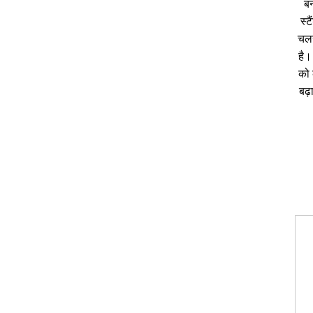
बन
स्ट
चलन
है।
को 
बढ़