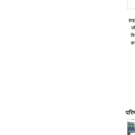
हाइ
जो
वि
कर
परि