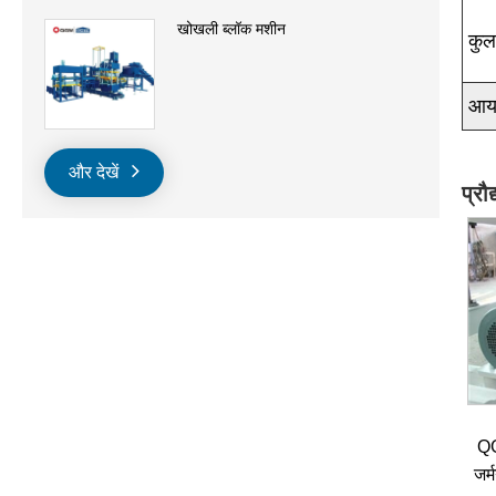
खोखली ब्लॉक मशीन
कु
आय
और देखें
प्रौ
QG
जर्