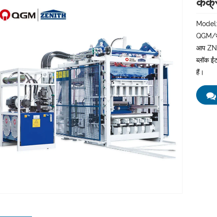
कंक्
Model
QGM/जेनि
आप ZN100
ब्लॉक ईं
हैं।