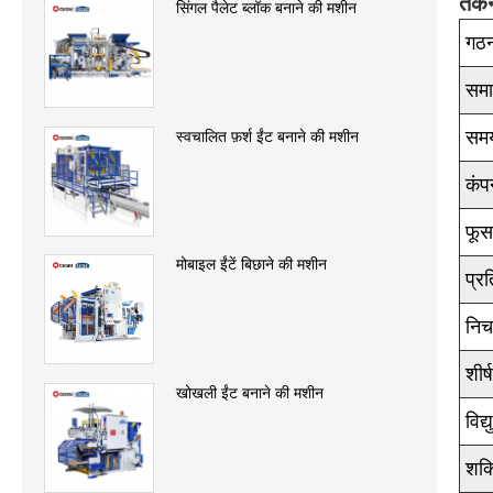
तकन
सिंगल पैलेट ब्लॉक बनाने की मशीन
गठन 
समा
सम
स्वचालित फ़र्श ईंट बनाने की मशीन
कं
फू
मोबाइल ईंटें बिछाने की मशीन
प्र
निच
शीर
खोखली ईंट बनाने की मशीन
विद्
शक्