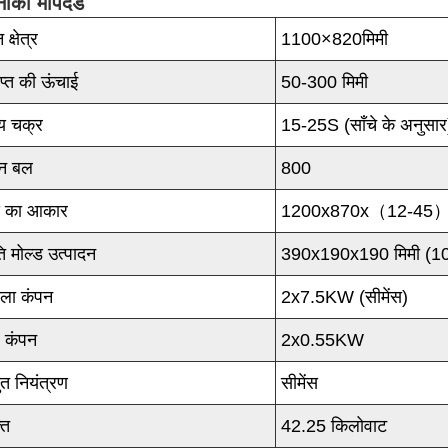
ीकी मापदंड
क्षेत्र
1100×820मिमी
प्त की ऊंचाई
50-300 मिमी
य चक्र
15-25S (साँचे के अनुसार
पन बल
800
स का आकार
1200x870x（12-45）
ति मोल्ड उत्पादन
390x190x190 मिमी (10 
ला कंपन
2x7.5KW (सीमेंस)
्ष कंपन
2x0.55KW
युत नियंत्रण
सीमेंस
ति
42.25 किलोवाट