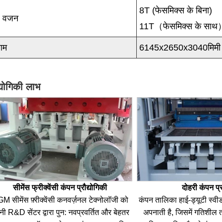
8T (फेसमिक्स के बिना)
ल वजन
11T（फेसमिक्स के सा
ाम
6145x2650x3040मिमी
द्योगिकी लाभ
सीमेंस फ्रीक्वेंसी कंपन प्रौद्योगिकी
दोहरी कंपन प्
M सीमेंस फ़्रीक्वेंसी कनवर्ज़नल टेक्नोलॉजी को
कंपन तालिका हाई-ड्यूटी स्वीड
मनी R&D सेंटर द्वारा पुन: नवप्रवर्तित और बेहतर
अपनाती है, जिसमें गतिशील