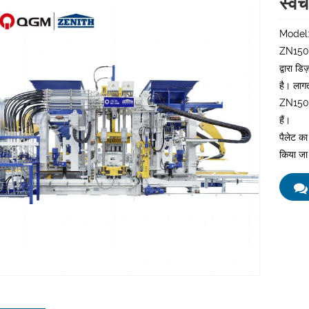
स्वच
Model
ZN1500-2
द्वारा ड
है। लागत
ZN1500-
हैं।
पैलेट क
किया जा