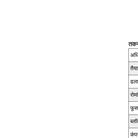
तकन
अधि
तैय
ढला
रोम
फू
ब्ल
कंप