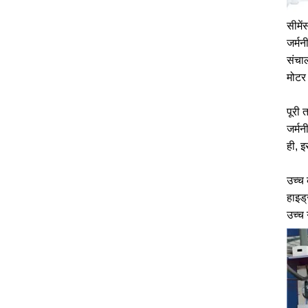
सीमें
जर्मन
संचा
मोटर
पूरी 
जर्म
ही, इ
उच्च
हाइड्
उच्च