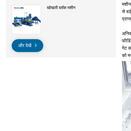
मशीन 
खोखली ब्लॉक मशीन
से बड
प्राप
अनिव
फीडिं
और देखें
गेट क
को मज