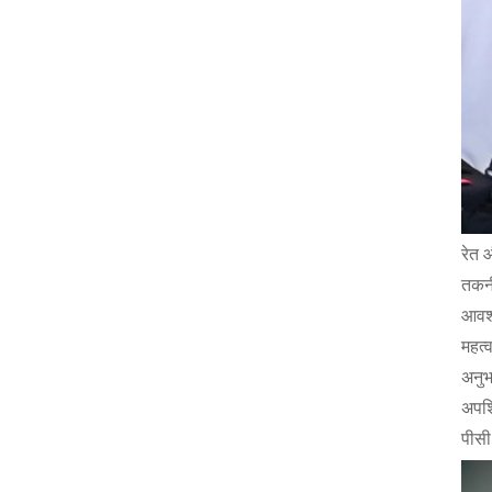
रेत 
तकनी
आवश्
महत्व
अनुभ
अपशि
पीसी 