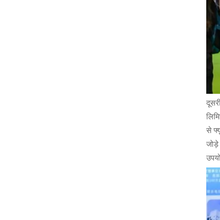
दूसर
लिमि
से फ
जोड़
उपयो